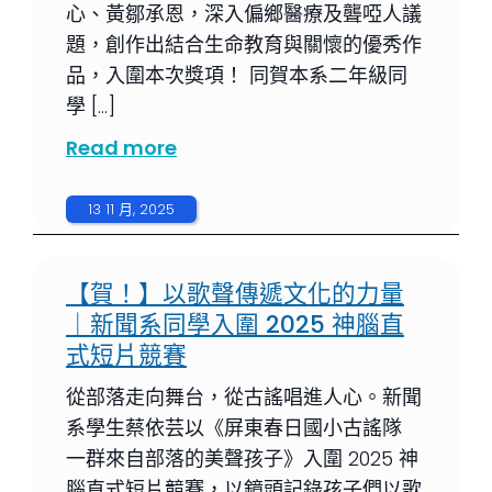
心、黃鄒承恩，深入偏鄉醫療及聾啞人議
題，創作出結合生命教育與關懷的優秀作
品，入圍本次獎項！ 同賀本系二年級同
學 […]
Read more
13 11 月, 2025
【賀！】以歌聲傳遞文化的力量
｜新聞系同學入圍 2025 神腦直
式短片競賽
從部落走向舞台，從古謠唱進人心。新聞
系學生蔡依芸以《屏東春日國小古謠隊
一群來自部落的美聲孩子》入圍 2025 神
腦直式短片競賽，以鏡頭記錄孩子們以歌