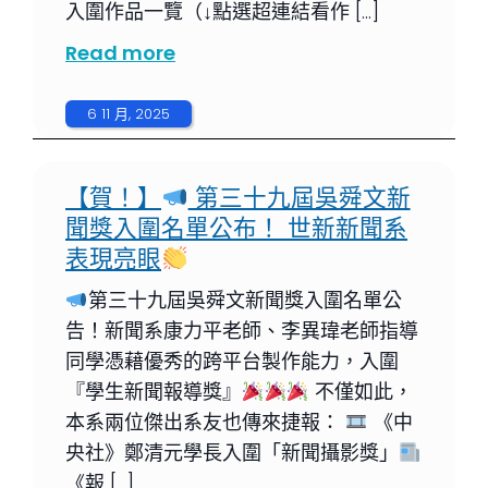
入圍作品一覽（↓點選超連結看作 […]
Read more
6 11 月, 2025
【賀！】
第三十九屆吳舜文新
聞獎入圍名單公布！ 世新新聞系
表現亮眼
第三十九屆吳舜文新聞獎入圍名單公
告！新聞系康力平老師、李異瑋老師指導
同學憑藉優秀的跨平台製作能力，入圍
『學生新聞報導獎』
不僅如此，
本系兩位傑出系友也傳來捷報：
《中
央社》鄭清元學長入圍「新聞攝影獎」
《報 […]