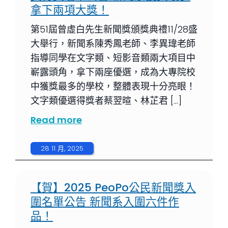
拿下兩項大獎！
第51屆曾虛白先生新聞獎頒獎典禮11/28盛
大舉行，新聞系陳秀鳳老師、李異瑋老師
指導同學在文字類、短影音類兩大項目中
嶄露頭角，拿下兩座優選，成為大專院校
中獲獎最多的學校，整體表現十分亮眼！
文字類優選得獎者蔡翌暄、林芷君 […]
Read more
28 11 月, 2025
【賀】2025 PeoPo公民新聞獎入
圍名單公告 新聞系入圍六件作
品！