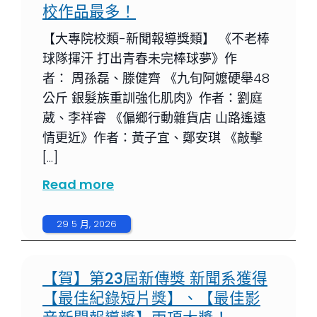
校作品最多！
【大專院校類-新聞報導獎類】 《不老棒
球隊揮汗 打出青春未完棒球夢》作
者： 周孫磊、滕健齊 《九旬阿嬤硬舉48
公斤 銀髮族重訓強化肌肉》作者：劉庭
葳、李祥睿 《偏鄉行動雜貨店 山路遙遠
情更近》作者：黃子宜、鄭安琪 《敲擊
[…]
Read more
29 5 月, 2026
【賀】第23屆新傳獎 新聞系獲得
【最佳紀錄短片獎】、【最佳影