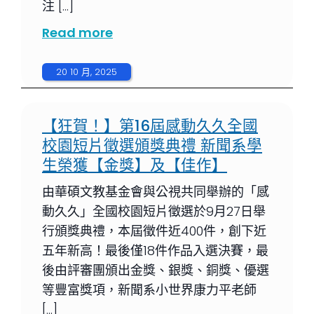
注 […]
Read more
20 10 月, 2025
【狂賀！】第16屆感動久久全國
校園短片徵選頒獎典禮 新聞系學
生榮獲【金獎】及【佳作】
由華碩文教基金會與公視共同舉辦的「感
動久久」全國校園短片徵選於9月27日舉
行頒獎典禮，本屆徵件近400件，創下近
五年新高！最後僅18件作品入選決賽，最
後由評審團頒出金獎、銀獎、銅獎、優選
等豐富獎項，新聞系小世界康力平老師
[…]