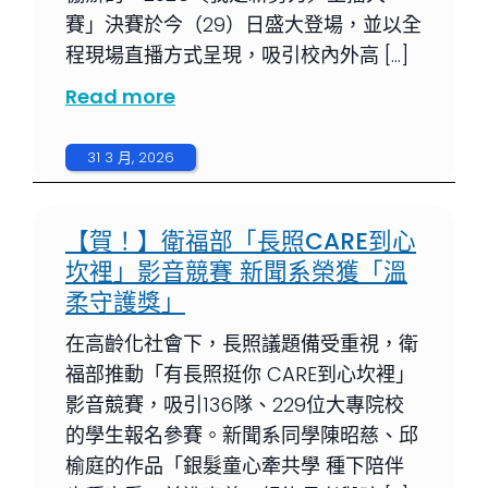
賽」決賽於今（29）日盛大登場，並以全
程現場直播方式呈現，吸引校內外高 […]
Read more
31 3 月, 2026
【賀！】衛福部「長照CARE到心
坎裡」影音競賽 新聞系榮獲「溫
柔守護獎」
在高齡化社會下，長照議題備受重視，衛
福部推動「有長照挺你 CARE到心坎裡」
影音競賽，吸引136隊、229位大專院校
的學生報名參賽。新聞系同學陳昭慈、邱
榆庭的作品「銀髮童心牽共學 種下陪伴