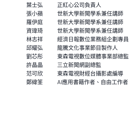
葉士弘
正紅心公司負責人
張小蘋
世新大學新聞學系兼任講師
羅伊庭
世新大學新聞學系兼任講師
資瑋琦
世新大學新聞學系兼任講師
林志祥
經濟日報數位業務組企劃專員
邱耀弘
龍騰文化事業節目製作人
劉芯彤
東森電視數位媒體事業部總監
許晶晶
三立新聞網副總監
范可欣
東森電視財經台攝影處編導
鄭緯筌
AI應用書籍作者、自由工作者