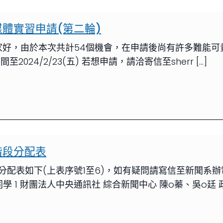
媒體實習申請(第二輪)
) 大家好，由於本次共計54個機會，在申請後尚有許多難能
24/2/23(五) 若想申請，請洽寄信至sherr […]
階段分配表
分配表如下(上表序號1至6)，如有疑問請寫信至新聞系
同學 1 財團法人中央通訊社 綜合新聞中心 陳o蓁、吳o廷 