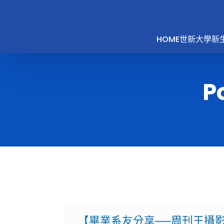
HOME
世新大學新
P
【畢業系友分享──周刊王攝影