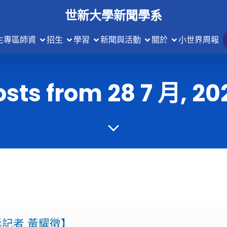
世新大學新聞學系
生專區
師資
招生
學習
新聞與活動
關於
小世界周報
osts from 28 7 月, 20
記者 黃耀徵】