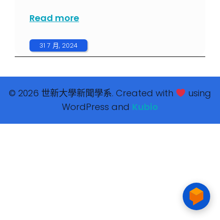
Read more
31 7 月, 2024
© 2026 世新大學新聞學系. Created with
using
WordPress and
Kubio