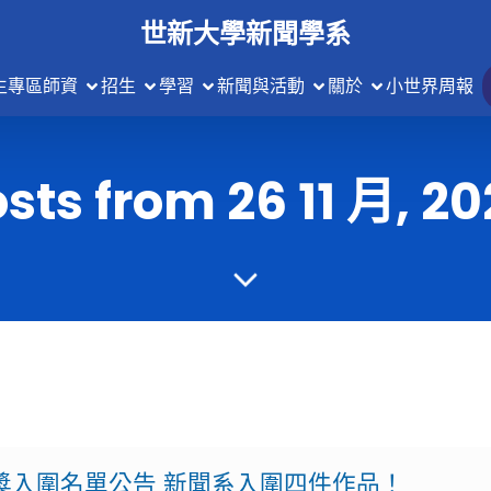
世新大學新聞學系
生專區
師資
招生
學習
新聞與活動
關於
小世界周報
sts from 26 11 月, 2
新聞獎入圍名單公告 新聞系入圍四件作品！