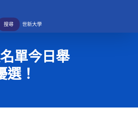
搜尋
世新大學
獎名單今日舉
優選！