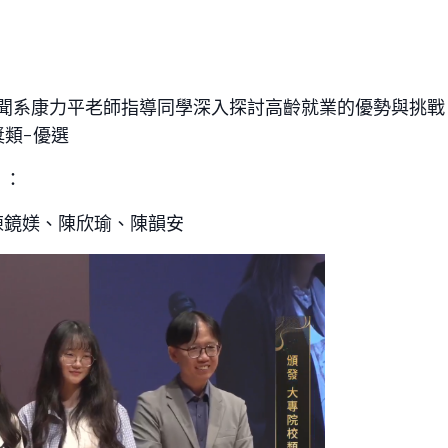
聞系康力平老師指導同學深入探討高齡就業的優勢與挑戰，
類-優選
）：
陳鏡媄、陳欣瑜、陳韻安