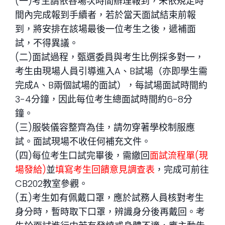
(一)考生請依各場次時間辦理報到，未依規定時
間內完成報到手續者，若於當天面試結束前報
到，將安排在該場最後一位考生之後，遞補面
試，不得異議。
(二)面試過程，甄選委員與考生比例採多對一，
考生由現場人員引導進入A、B試場（亦即學生需
完成A、B兩個試場的面試），每試場面試時間約
3-4分鐘，因此每位考生總面試時間約6-8分
鐘。
(三)服裝儀容整齊為佳，請勿穿著學校制服應
試。面試現場不收任何補充文件。
(四)每位考生口試完畢後，需繳回
面試流程單(現
場發給)
並
填寫考生回饋意見調查表
，完成可前往
CB202教室參觀。
(五)考生如有佩戴口罩，應於試務人員核對考生
身分時，暫時取下口罩，辨識身分後再戴回。考