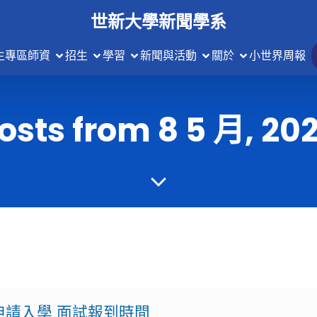
世新大學新聞學系
生專區
師資
招生
學習
新聞與活動
關於
小世界周報
osts from 8 5 月, 20
申請入學 面試報到時間