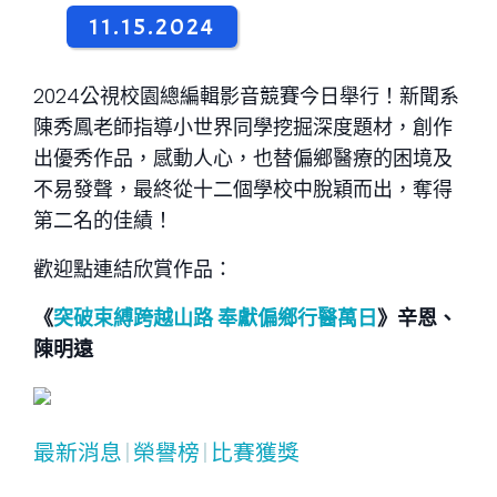
11.15.2024
2024公視校園總編輯影音競賽今日舉行！新聞系
陳秀鳳老師指導小世界同學挖掘深度題材，創作
出優秀作品，感動人心，也替偏鄉醫療的困境及
不易發聲，最終從十二個學校中脫穎而出，奪得
第二名的佳績！
歡迎點連結欣賞作品：
《
突破束縛跨越山路 奉獻偏鄉行醫萬日
》辛恩、
陳明遠
最新消息
|
榮譽榜
|
比賽獲獎