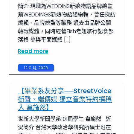
簡介 現職為WEDDINS新娘物語品牌總監
前WEDDINGS新娘物語總編輯，曾任採訪
編輯、品牌總監等職務 過去由品牌公關
轉戰媒體，同時經營Fish老妞旅行記食部
落格 參與平面媒體 […]
Read more
12 9 月, 2023
【畢業系友分享──StreetVoice
街聲、端傳媒 獨立音樂特約撰稿
人 韋旖然】
世新大學新聞學系101屆學生 韋旖然 近
況簡介 台灣大學政治學研究所碩士班在