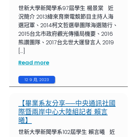
世新大學新聞學系97屆學生 楊景棠 近
況簡介 2013緯來育樂電競節目主持人海
選冠軍、2014柯文哲選舉團隊海選隨行、
2015台北市政府觀光傳播局機要、2016
熊讚團隊、2017台北世大運發言人 2019
[…]
Read more
12 9 月, 2023
【畢業系友分享──中央通訊社國
際暨兩岸中心大陸組記者 賴言
曦】
世新大學新聞學系102屆學生 賴言曦 近