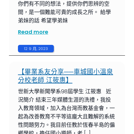
你們有不同的想法，提供你們思辨的空
間，是一個難能可貴的成長之所。 給學
弟妹的話 希望學弟妹
Read more
12 9 月, 2023
【畢業系友分享──車城國小溫泉
分校老師 江筱惠】
世新大學新聞學系98屆學生 江筱惠 近
況簡介 結束三年媒體生涯的洗禮，我投
入教育領域，加入為台灣而教基金會，一
起為改善教育不平等這龐大且難解的系統
性問題努力。我目前任教於恆春半島的偏
鄉學校，擔任國小導師，老 […]